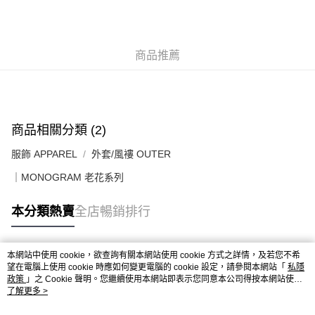
付款後順豐站及營業點
每筆HK$50.00，滿HK$499.00或以上免運費
付款後順豐合作便利店
商品推薦
每筆HK$50.00，滿HK$499.00或以上免運費
送貨上門免運優惠
每筆HK$50.00，滿HK$499.00或以上免運費
商品相關分類 (2)
配送至澳門
運費表
服飾 APPAREL
外套/風褸 OUTER
｜MONOGRAM 老花系列
本分類熱賣
全店暢銷排行
本網站中使用 cookie，欲查詢有關本網站使用 cookie 方式之詳情，及若您不希
熱門標籤
望在電腦上使用 cookie 時應如何變更電腦的 cookie 設定，請參閱本網站「
私隱
政策
」之 Cookie 聲明。您繼續使用本網站即表示您同意本公司得按本網站使用
條款之 Cookie 聲明使用 cookie。
了解更多 >
熱銷排行
最新商品
人氣推薦