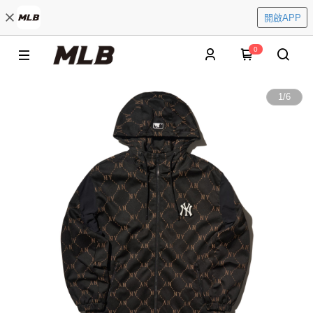
開啟APP
0
1
/
6