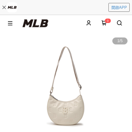
開啟APP
0
1
/
5