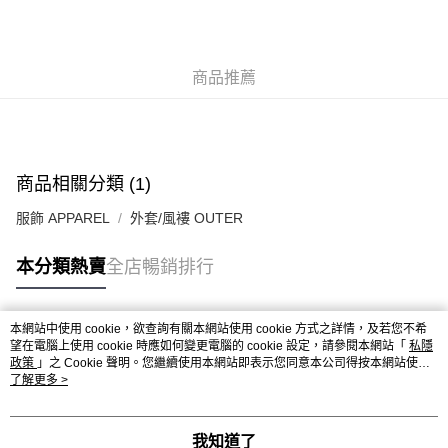
每筆HK$50.00，滿HK$499.00或以上免運費
付款後順豐合作便利店
商品推薦
每筆HK$50.00，滿HK$499.00或以上免運費
送貨上門免運優惠
每筆HK$50.00，滿HK$499.00或以上免運費
配送至澳門
運費表
商品相關分類 (1)
服飾 APPAREL
外套/風褸 OUTER
本分類熱賣
全店暢銷排行
本網站中使用 cookie，欲查詢有關本網站使用 cookie 方式之詳情，及若您不希
熱門標籤
望在電腦上使用 cookie 時應如何變更電腦的 cookie 設定，請參閱本網站「
私隱
政策
」之 Cookie 聲明。您繼續使用本網站即表示您同意本公司得按本網站使用
條款之 Cookie 聲明使用 cookie。
了解更多 >
熱銷排行
最新商品
人氣推薦
我知道了