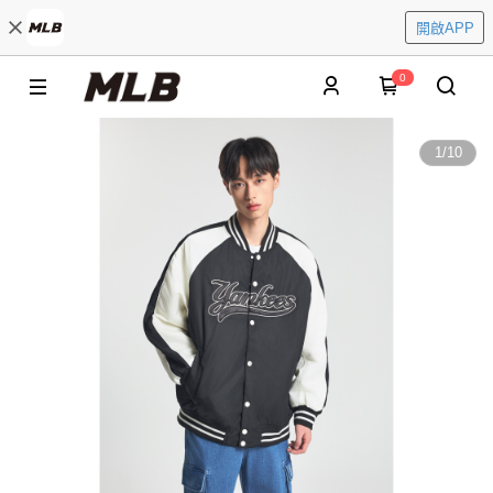
開啟APP
0
1
/
10