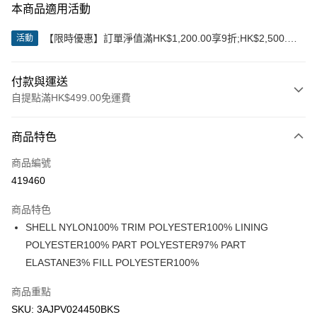
本商品適用活動
【限時優惠】訂單淨值滿HK$1,200.00享9折;HK$2,500.00
活動
享85折
付款與運送
自提點滿HK$499.00免運費
付款方式
商品特色
信用卡
商品編號
Apple Pay
419460
Google Pay
商品特色
AlipayHK
SHELL NYLON100% TRIM POLYESTER100% LINING
POLYESTER100% PART POLYESTER97% PART
WeChat Pay
ELASTANE3% FILL POLYESTER100%
送貨方式
商品重點
付款後順豐站及營業點
SKU: 3AJPV024450BKS