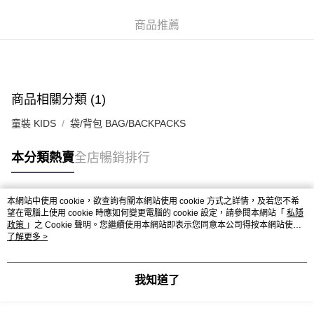
每筆HK$50.00，滿HK$499.00或以上免運費
商品推薦
付款後順豐合作便利店
每筆HK$50.00，滿HK$499.00或以上免運費
送貨上門免運優惠
商品相關分類 (1)
每筆HK$50.00，滿HK$499.00或以上免運費
童裝 KIDS
袋/背包 BAG/BACKPACKS
配送至澳門
運費表
本分類熱賣
全店暢銷排行
本網站中使用 cookie，欲查詢有關本網站使用 cookie 方式之詳情，及若您不希
熱門標籤
望在電腦上使用 cookie 時應如何變更電腦的 cookie 設定，請參閱本網站「
私隱
政策
」之 Cookie 聲明。您繼續使用本網站即表示您同意本公司得按本網站使用
條款之 Cookie 聲明使用 cookie。
了解更多 >
熱銷排行
最新商品
人氣推薦
我知道了