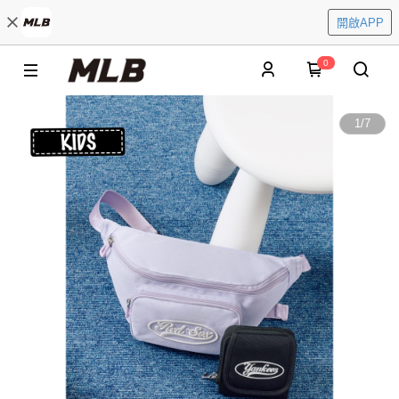
開啟APP
0
1
/
7