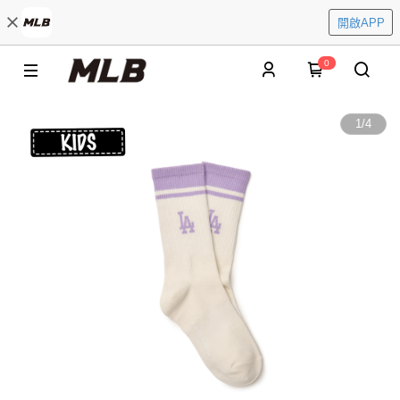
開啟APP
0
1
/
4