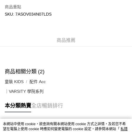
付款後順豐站及營業點
商品重點
每筆HK$50.00，滿HK$499.00或以上免運費
SKU: 7ASOV034N07LDS
付款後順豐合作便利店
每筆HK$50.00，滿HK$499.00或以上免運費
商品推薦
送貨上門免運優惠
每筆HK$50.00，滿HK$499.00或以上免運費
配送至澳門
運費表
商品相關分類 (2)
童裝 KIDS
配件 Acc
｜VARSITY 學院系列
本分類熱賣
全店暢銷排行
本網站中使用 cookie，欲查詢有關本網站使用 cookie 方式之詳情，及若您不希
熱門標籤
望在電腦上使用 cookie 時應如何變更電腦的 cookie 設定，請參閱本網站「
私隱