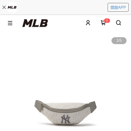
開啟APP
0
1
/
5