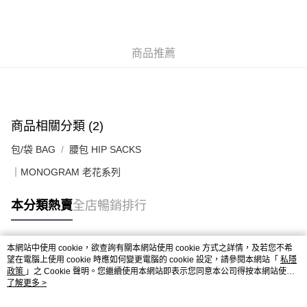
每筆HK$50.00，滿HK$499.00或以上免運費
付款後順豐合作便利店
商品推薦
每筆HK$50.00，滿HK$499.00或以上免運費
送貨上門免運優惠
每筆HK$50.00，滿HK$499.00或以上免運費
配送至澳門
運費表
商品相關分類 (2)
包/袋 BAG
腰包 HIP SACKS
｜MONOGRAM 老花系列
本分類熱賣
全店暢銷排行
本網站中使用 cookie，欲查詢有關本網站使用 cookie 方式之詳情，及若您不希
熱門標籤
望在電腦上使用 cookie 時應如何變更電腦的 cookie 設定，請參閱本網站「
私隱
政策
」之 Cookie 聲明。您繼續使用本網站即表示您同意本公司得按本網站使用
條款之 Cookie 聲明使用 cookie。
了解更多 >
熱銷排行
最新商品
人氣推薦