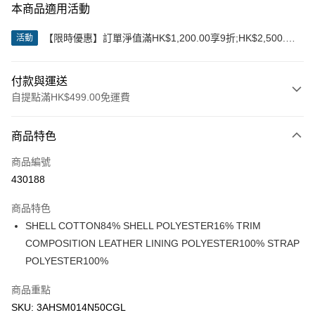
本商品適用活動
【限時優惠】訂單淨值滿HK$1,200.00享9折;HK$2,500.00
活動
享85折
付款與運送
自提點滿HK$499.00免運費
付款方式
商品特色
信用卡
商品編號
Apple Pay
430188
Google Pay
商品特色
AlipayHK
SHELL COTTON84% SHELL POLYESTER16% TRIM
COMPOSITION LEATHER LINING POLYESTER100% STRAP
WeChat Pay
POLYESTER100%
送貨方式
商品重點
付款後順豐站及營業點
SKU: 3AHSM014N50CGL