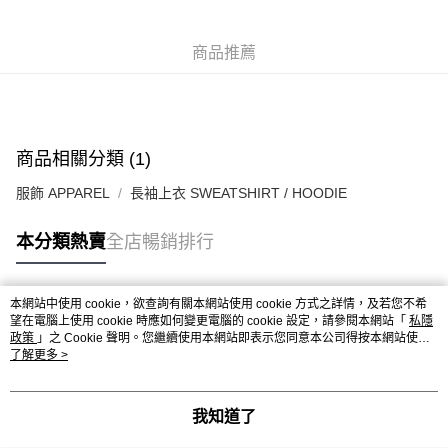
每筆HK$50.00，滿HK$499.00或以上免運費
付款後順豐合作便利店
商品推薦
每筆HK$50.00，滿HK$499.00或以上免運費
送貨上門免運優惠
每筆HK$50.00，滿HK$499.00或以上免運費
商品相關分類 (1)
配送至澳門
運費表
服飾 APPAREL
長袖上衣 SWEATSHIRT / HOODIE
本分類熱賣
全店暢銷排行
本網站中使用 cookie，欲查詢有關本網站使用 cookie 方式之詳情，及若您不希
熱門標籤
望在電腦上使用 cookie 時應如何變更電腦的 cookie 設定，請參閱本網站「
私隱
政策
」之 Cookie 聲明。您繼續使用本網站即表示您同意本公司得按本網站使用
條款之 Cookie 聲明使用 cookie。
了解更多 >
熱銷排行
最新商品
人氣推薦
我知道了