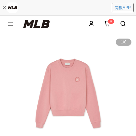
開啟APP
0
1
/
6