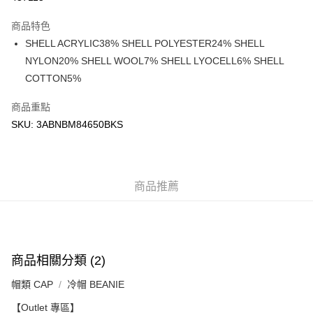
Google Pay
商品特色
AlipayHK
SHELL ACRYLIC38% SHELL POLYESTER24% SHELL
NYLON20% SHELL WOOL7% SHELL LYOCELL6% SHELL
WeChat Pay
COTTON5%
送貨方式
商品重點
付款後順豐站及營業點
SKU: 3ABNBM84650BKS
每筆HK$50.00，滿HK$499.00或以上免運費
付款後順豐合作便利店
商品推薦
每筆HK$50.00，滿HK$499.00或以上免運費
送貨上門免運優惠
每筆HK$50.00，滿HK$499.00或以上免運費
配送至澳門
運費表
商品相關分類 (2)
帽類 CAP
冷帽 BEANIE
【Outlet 專區】