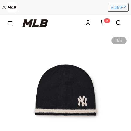
開啟APP
0
1
/
5