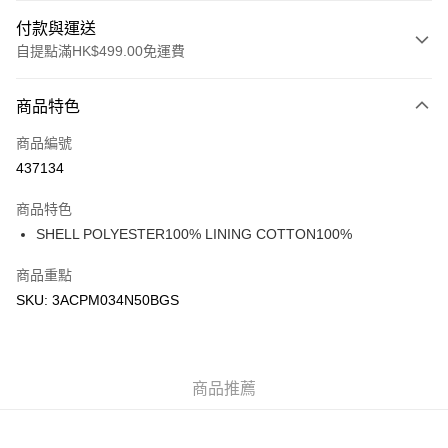
付款與運送
自提點滿HK$499.00免運費
付款方式
商品特色
信用卡
商品編號
Apple Pay
437134
Google Pay
商品特色
AlipayHK
SHELL POLYESTER100% LINING COTTON100%
WeChat Pay
商品重點
SKU: 3ACPM034N50BGS
送貨方式
付款後順豐站及營業點
每筆HK$50.00，滿HK$499.00或以上免運費
商品推薦
付款後順豐合作便利店
每筆HK$50.00，滿HK$499.00或以上免運費