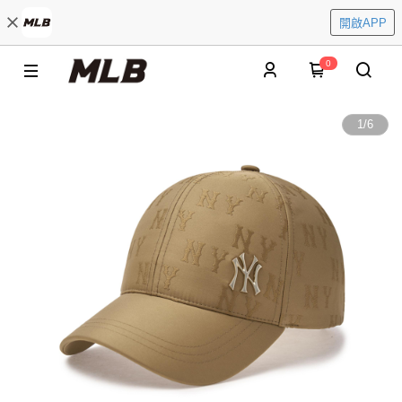
開啟APP
0
1
/
6