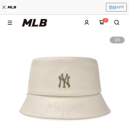
開啟APP
0
1
/
5