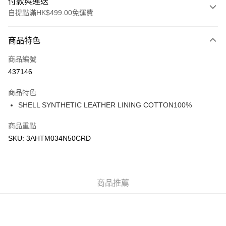
付款與運送
自提點滿HK$499.00免運費
付款方式
商品特色
信用卡
商品編號
Apple Pay
437146
Google Pay
商品特色
AlipayHK
SHELL SYNTHETIC LEATHER LINING COTTON100%
WeChat Pay
商品重點
SKU: 3AHTM034N50CRD
送貨方式
付款後順豐站及營業點
每筆HK$50.00，滿HK$499.00或以上免運費
商品推薦
付款後順豐合作便利店
每筆HK$50.00，滿HK$499.00或以上免運費