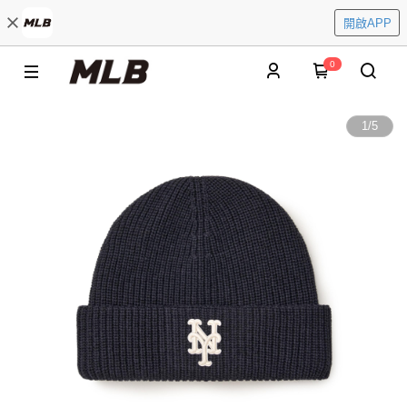
開啟APP
0
1
/
5