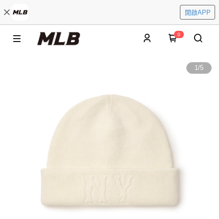
開啟APP
0
1
/
5