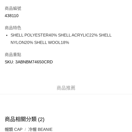
信用卡
商品編號
Apple Pay
438110
Google Pay
商品特色
AlipayHK
SHELL POLYESTER40% SHELL ACRYLIC22% SHELL
NYLON20% SHELL WOOL18%
WeChat Pay
商品重點
送貨方式
SKU: 3ABNBM74650CRD
付款後順豐站及營業點
每筆HK$50.00，滿HK$499.00或以上免運費
付款後順豐合作便利店
商品推薦
每筆HK$50.00，滿HK$499.00或以上免運費
送貨上門免運優惠
每筆HK$50.00，滿HK$499.00或以上免運費
商品相關分類 (2)
配送至澳門
運費表
帽類 CAP
冷帽 BEANIE