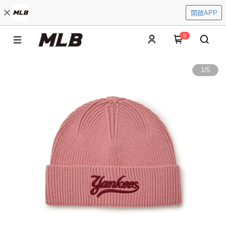
開啟APP
0
1
/
5