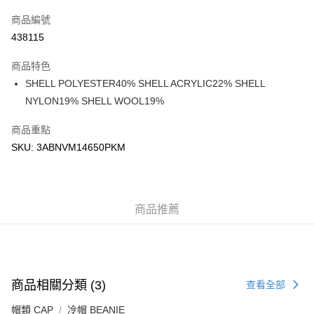
信用卡
商品編號
Apple Pay
438115
Google Pay
商品特色
AlipayHK
SHELL POLYESTER40% SHELL ACRYLIC22% SHELL
NYLON19% SHELL WOOL19%
WeChat Pay
商品重點
送貨方式
SKU: 3ABNVM14650PKM
付款後順豐站及營業點
每筆HK$50.00，滿HK$499.00或以上免運費
付款後順豐合作便利店
商品推薦
每筆HK$50.00，滿HK$499.00或以上免運費
送貨上門免運優惠
每筆HK$50.00，滿HK$499.00或以上免運費
商品相關分類 (3)
查看全部
配送至澳門
運費表
帽類 CAP
冷帽 BEANIE