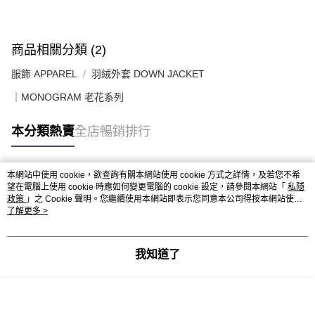
送貨上門免運優惠
每筆HK$50.00，滿HK$499.00或以上免運費
配送至澳門
運費表
商品相關分類 (2)
服飾 APPAREL
羽絨外套 DOWN JACKET
｜MONOGRAM 老花系列
本分類熱賣
全店暢銷排行
本網站中使用 cookie，欲查詢有關本網站使用 cookie 方式之詳情，及若您不希
熱門標籤
望在電腦上使用 cookie 時應如何變更電腦的 cookie 設定，請參閱本網站「
私隱
政策
」之 Cookie 聲明。您繼續使用本網站即表示您同意本公司得按本網站使用
條款之 Cookie 聲明使用 cookie。
了解更多 >
熱銷排行
最新商品
人氣推薦
我知道了