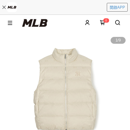
開啟APP
0
1
/
9