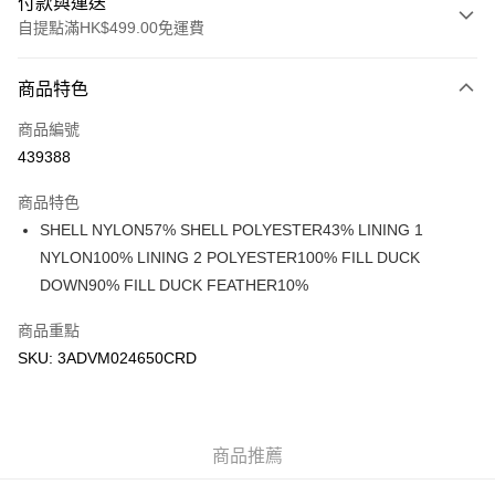
付款與運送
自提點滿HK$499.00免運費
付款方式
商品特色
信用卡
商品編號
Apple Pay
439388
Google Pay
商品特色
AlipayHK
SHELL NYLON57% SHELL POLYESTER43% LINING 1
NYLON100% LINING 2 POLYESTER100% FILL DUCK
WeChat Pay
DOWN90% FILL DUCK FEATHER10%
送貨方式
商品重點
付款後順豐站及營業點
SKU: 3ADVM024650CRD
每筆HK$50.00，滿HK$499.00或以上免運費
付款後順豐合作便利店
商品推薦
每筆HK$50.00，滿HK$499.00或以上免運費