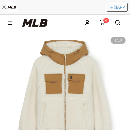
開啟APP
0
1
/
10