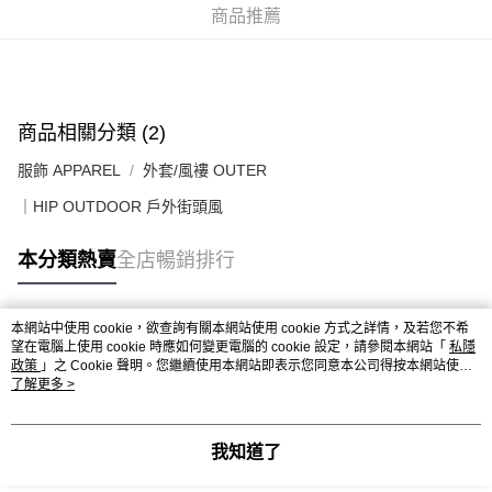
送貨上門免運優惠
商品推薦
每筆HK$50.00，滿HK$499.00或以上免運費
配送至澳門
運費表
商品相關分類 (2)
服飾 APPAREL
外套/風褸 OUTER
｜HIP OUTDOOR 戶外街頭風
本分類熱賣
全店暢銷排行
本網站中使用 cookie，欲查詢有關本網站使用 cookie 方式之詳情，及若您不希
熱門標籤
望在電腦上使用 cookie 時應如何變更電腦的 cookie 設定，請參閱本網站「
私隱
政策
」之 Cookie 聲明。您繼續使用本網站即表示您同意本公司得按本網站使用
條款之 Cookie 聲明使用 cookie。
了解更多 >
熱銷排行
最新商品
人氣推薦
我知道了