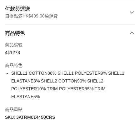
付款與運送
自提點滿HK$499.00免運費
付款方式
商品特色
信用卡
商品編號
Apple Pay
441273
Google Pay
商品特色
AlipayHK
SHELL1 COTTON88% SHELL1 POLYESTER9% SHELL1
ELASTANE3% SHELL2 COTTON90% SHELL2
WeChat Pay
POLYESTER10% TRIM POLYESTER95% TRIM
ELASTANE5%
送貨方式
付款後順豐站及營業點
商品重點
每筆HK$50.00，滿HK$499.00或以上免運費
SKU: 3ATRM014450CRS
付款後順豐合作便利店
每筆HK$50.00，滿HK$499.00或以上免運費