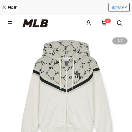
開啟APP
0
1
/
7