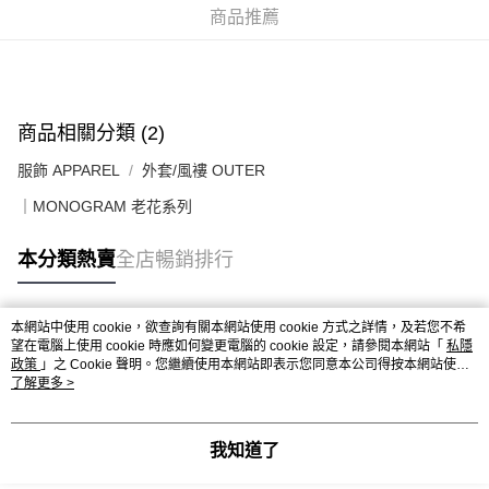
商品推薦
送貨上門免運優惠
每筆HK$50.00，滿HK$499.00或以上免運費
配送至澳門
運費表
商品相關分類 (2)
服飾 APPAREL
外套/風褸 OUTER
｜MONOGRAM 老花系列
本分類熱賣
全店暢銷排行
本網站中使用 cookie，欲查詢有關本網站使用 cookie 方式之詳情，及若您不希
熱門標籤
望在電腦上使用 cookie 時應如何變更電腦的 cookie 設定，請參閱本網站「
私隱
政策
」之 Cookie 聲明。您繼續使用本網站即表示您同意本公司得按本網站使用
條款之 Cookie 聲明使用 cookie。
了解更多 >
熱銷排行
最新商品
人氣推薦
我知道了