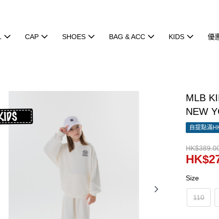
L
CAP
SHOES
BAG & ACC
KIDS
優
MLB K
NEW Y
自提點滿HK
HK$389.0
HK$27
Size
110