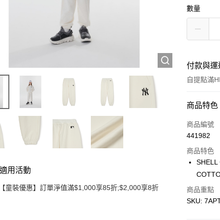
數量
付款與運
自提點滿HK
付款方式
商品特色
信用卡
商品編號
441982
Apple Pay
商品特色
Google Pa
SHELL
適用活動
COTTO
AlipayHK
【童裝優惠】訂單淨值滿$1,000享85折;$2,000享8折
商品重點
WeChat P
SKU: 7AP