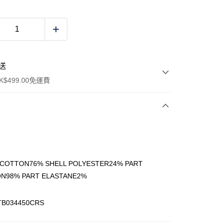
送
$499.00免運費
y
 COTTON76% SHELL POLYESTER24% PART
N98% PART ELASTANE2%
ay
TB034450CRS