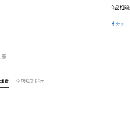
送貨方式
商品相關分
付款後順
童裝 KIDS
每筆HK$5
分享
【Outlet
付款後順
每筆HK$5
送貨上門
推薦
每筆HK$5
配送至澳
熱賣
全店暢銷排行