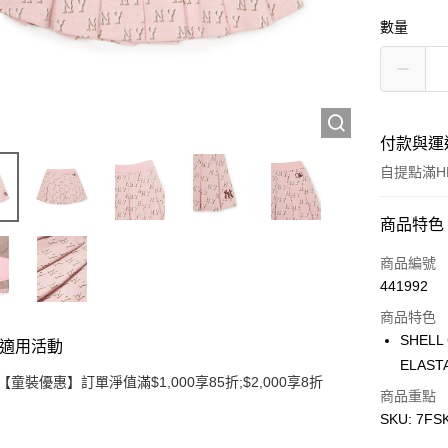
數量
付款與運
自提點滿HK
付款方式
商品特色
信用卡
商品編號
441992
Apple Pay
商品特色
Google Pa
SHELL
適用活動
ELAST
AlipayHK
【童裝優惠】訂單淨值滿$1,000享85折;$2,000享8折
商品重點
WeChat P
SKU: 7FS