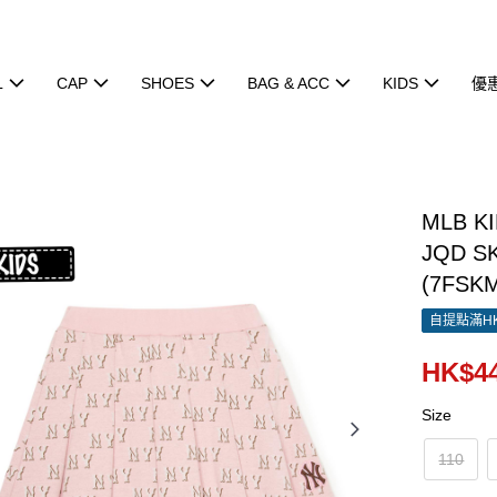
L
CAP
SHOES
BAG & ACC
KIDS
優
MLB K
JQD S
(7FSK
自提點滿HK
HK$44
Size
110