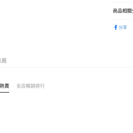
送貨方式
商品相關分
付款後順
童裝 KIDS
每筆HK$5
分享
｜MONO
付款後順
【Outlet
每筆HK$5
送貨上門
推薦
每筆HK$5
配送至澳
熱賣
全店暢銷排行