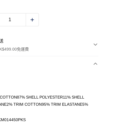
送
$499.00免運費
y
 COTTON87% SHELL POLYESTER11% SHELL
ANE2% TRIM COTTON95% TRIM ELASTANE5%
ay
KM014450PKS