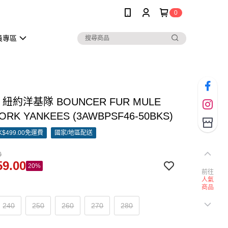
0
員專區
靴 紐約洋基隊 BOUNCER FUR MULE
ORK YANKEES (3AWBPSF46-50BKS)
$499.00免運費
國家/地區配送
0
9.00
20%
前往
人氣
商品
240
250
260
270
280