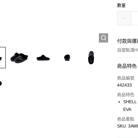
數量
付款與運
自提點滿HK
付款方式
商品特色
信用卡
商品編號
442433
Apple Pay
商品特色
Google Pa
SHELL
EVA
AlipayHK
商品重點
WeChat P
SKU: 3AW