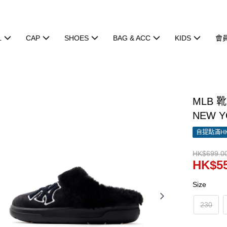
L
CAP
SHOES
BAG & ACC
KIDS
會
MLB 
NEW Y
自提點滿HK
HK$699.0
HK$55
Size
230