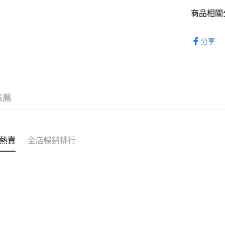
送貨方式
商品相關分
付款後順
鞋類 SHO
每筆HK$5
分享
【Outlet
付款後順
每筆HK$5
送貨上門
推薦
每筆HK$5
配送至澳
熱賣
全店暢銷排行