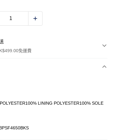
送
$499.00免運費
y
 POLYESTER100% LINING POLYESTER100% SOLE
ay
BPSF4650BKS