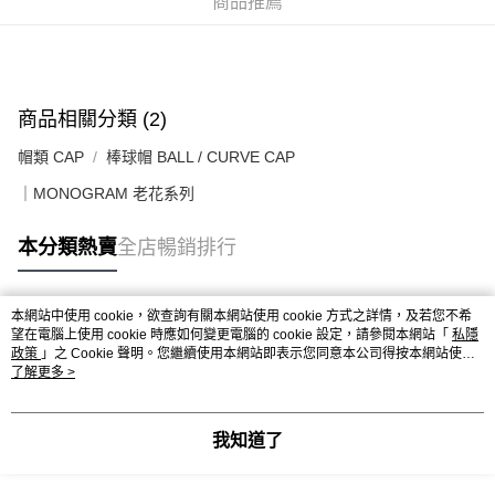
商品推薦
付款後順豐合作便利店
每筆HK$50.00，滿HK$499.00或以上免運費
送貨上門免運優惠
商品相關分類 (2)
每筆HK$50.00，滿HK$499.00或以上免運費
帽類 CAP
棒球帽 BALL / CURVE CAP
配送至澳門
運費表
｜MONOGRAM 老花系列
本分類熱賣
全店暢銷排行
本網站中使用 cookie，欲查詢有關本網站使用 cookie 方式之詳情，及若您不希
熱門標籤
望在電腦上使用 cookie 時應如何變更電腦的 cookie 設定，請參閱本網站「
私隱
政策
」之 Cookie 聲明。您繼續使用本網站即表示您同意本公司得按本網站使用
條款之 Cookie 聲明使用 cookie。
了解更多 >
熱銷排行
最新商品
人氣推薦
我知道了