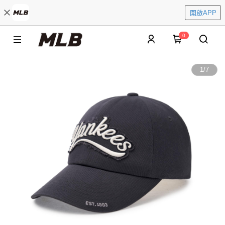
開啟APP
0
1
/
7