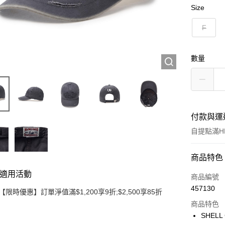
Size
F
數量
付款與運
自提點滿HK
付款方式
商品特色
適用活動
信用卡
商品編號
457130
【限時優惠】訂單淨值滿$1,200享9折;$2,500享85折
Apple Pay
商品特色
Google Pa
SHELL