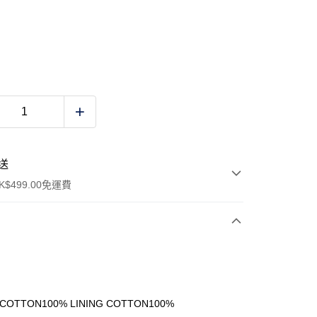
送
$499.00免運費
y
 COTTON100% LINING COTTON100%