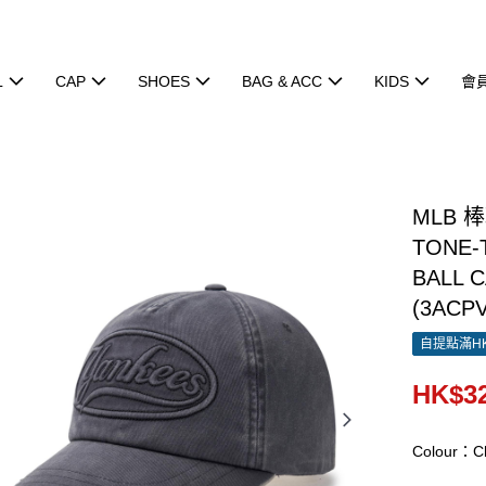
L
CAP
SHOES
BAG & ACC
KIDS
會
MLB 
TONE-
BALL 
(3ACP
自提點滿HK
HK$32
Colour：Ch