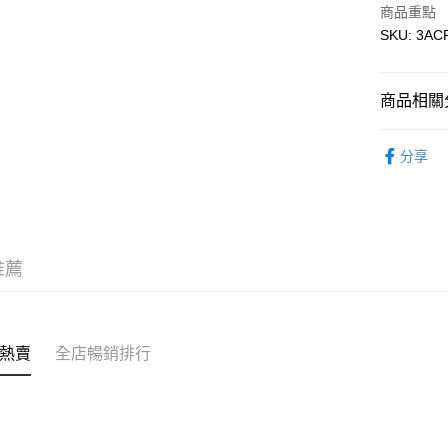
AlipayHK
商品重點
SKU: 3A
WeChat P
商品相關分
送貨方式
帽類 CAP
付款後順
分享
每筆HK$5
付款後順
每筆HK$5
推薦
送貨上門
每筆HK$5
配送至澳
熱賣
全店暢銷排行