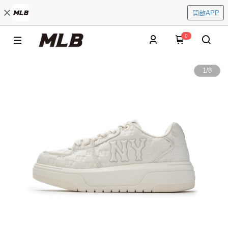
開啟APP
0
1
/
8