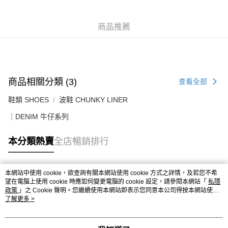
每筆HK$50.00，滿HK$499.00或以上免運費
付款後順豐合作便利店
商品推薦
每筆HK$50.00，滿HK$499.00或以上免運費
送貨上門免運優惠
每筆HK$50.00，滿HK$499.00或以上免運費
商品相關分類 (3)
查看全部
配送至澳門
運費表
鞋類 SHOES
波鞋 CHUNKY LINER
｜DENIM 牛仔系列
本分類熱賣
全店暢銷排行
本網站中使用 cookie，欲查詢有關本網站使用 cookie 方式之詳情，及若您不希
熱門標籤
望在電腦上使用 cookie 時應如何變更電腦的 cookie 設定，請參閱本網站「
私隱
政策
」之 Cookie 聲明。您繼續使用本網站即表示您同意本公司得按本網站使用
條款之 Cookie 聲明使用 cookie。
了解更多 >
熱銷排行
最新商品
人氣推薦