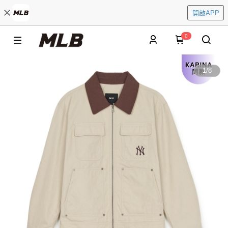
開啟APP
0
1
/
8