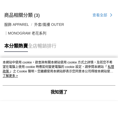
送貨上門免運優惠
每筆HK$50.00，滿HK$499.00或以上免運費
商品相關分類 (3)
查看全部
配送至澳門
運費表
服飾 APPAREL
外套/風褸 OUTER
｜MONOGRAM 老花系列
本分類熱賣
全店暢銷排行
本網站中使用 cookie，欲查詢有關本網站使用 cookie 方式之詳情，及若您不希
熱門標籤
望在電腦上使用 cookie 時應如何變更電腦的 cookie 設定，請參閱本網站「
私隱
政策
」之 Cookie 聲明。您繼續使用本網站即表示您同意本公司得按本網站使用
條款之 Cookie 聲明使用 cookie。
了解更多 >
熱銷排行
最新商品
人氣推薦
我知道了