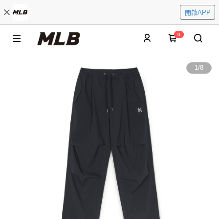
開啟APP
0
1
/
8