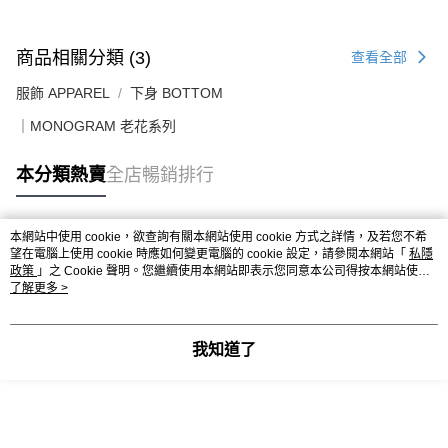
送貨上門免運優惠
每筆HK$50.00，滿HK$499.00或以上免運費
商品相關分類 (3)
查看全部
配送至澳門
運費表
服飾 APPAREL
下身 BOTTOM
｜MONOGRAM 老花系列
本分類熱賣
全店暢銷排行
本網站中使用 cookie，欲查詢有關本網站使用 cookie 方式之詳情，及若您不希
熱門標籤
望在電腦上使用 cookie 時應如何變更電腦的 cookie 設定，請參閱本網站「
私隱
政策
」之 Cookie 聲明。您繼續使用本網站即表示您同意本公司得按本網站使用
條款之 Cookie 聲明使用 cookie。
了解更多 >
熱銷排行
最新商品
人氣推薦
我知道了