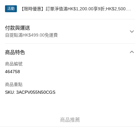
【限時優惠】訂單淨值滿HK$1,200.00享9折;HK$2,500.00
活動
享85折
付款與運送
自提點滿HK$499.00免運費
付款方式
商品特色
信用卡
商品編號
Apple Pay
464758
Google Pay
商品重點
AlipayHK
SKU: 3ACPV055N50CGS
WeChat Pay
送貨方式
商品推薦
付款後順豐站及營業點
每筆HK$50.00，滿HK$499.00或以上免運費