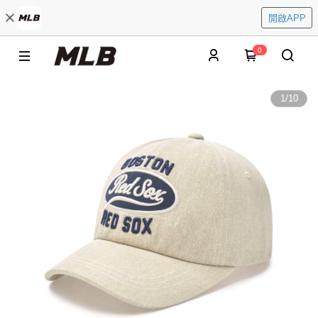
開啟APP
0
1
/
10