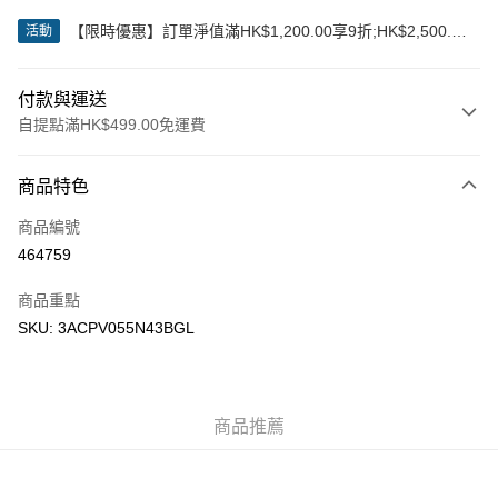
【限時優惠】訂單淨值滿HK$1,200.00享9折;HK$2,500.00
活動
享85折
付款與運送
自提點滿HK$499.00免運費
付款方式
商品特色
信用卡
商品編號
Apple Pay
464759
Google Pay
商品重點
AlipayHK
SKU: 3ACPV055N43BGL
WeChat Pay
送貨方式
商品推薦
付款後順豐站及營業點
每筆HK$50.00，滿HK$499.00或以上免運費