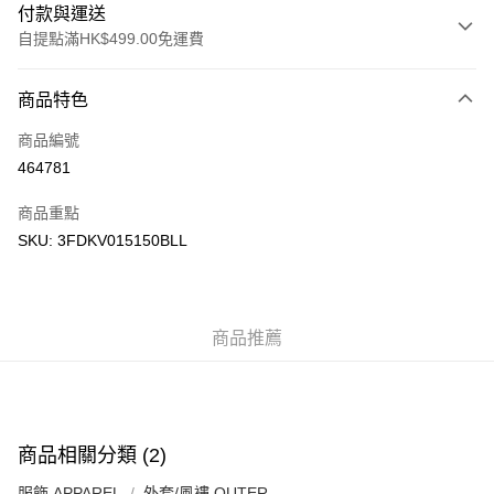
付款與運送
自提點滿HK$499.00免運費
付款方式
商品特色
信用卡
商品編號
Apple Pay
464781
Google Pay
商品重點
AlipayHK
SKU: 3FDKV015150BLL
WeChat Pay
送貨方式
商品推薦
付款後順豐站及營業點
每筆HK$50.00，滿HK$499.00或以上免運費
付款後順豐合作便利店
商品相關分類 (2)
每筆HK$50.00，滿HK$499.00或以上免運費
服飾 APPAREL
外套/風褸 OUTER