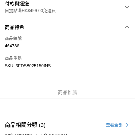
付款與運送
自提點滿HK$499.00免運費
付款方式
商品特色
信用卡
商品編號
Apple Pay
464786
Google Pay
商品重點
AlipayHK
SKU: 3FDSB025150INS
WeChat Pay
送貨方式
商品推薦
付款後順豐站及營業點
每筆HK$50.00，滿HK$499.00或以上免運費
付款後順豐合作便利店
商品相關分類 (3)
查看全部
每筆HK$50.00，滿HK$499.00或以上免運費