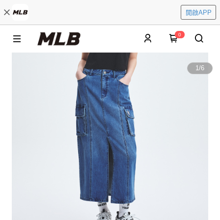
開啟APP
0
1
/
6