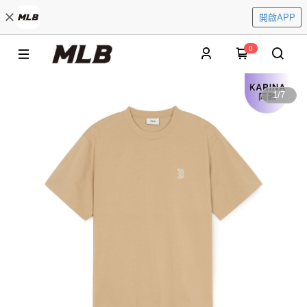
開啟APP
0
1
/
7