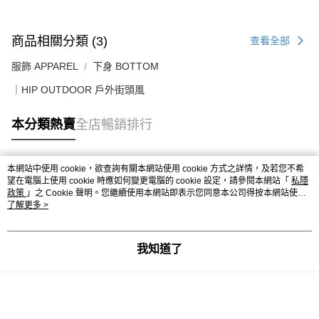
送貨上門免運優惠
每筆HK$50.00，滿HK$499.00或以上免運費
商品相關分類 (3)
查看全部
配送至澳門
運費表
服飾 APPAREL
下身 BOTTOM
｜HIP OUTDOOR 戶外街頭風
本分類熱賣
全店暢銷排行
本網站中使用 cookie，欲查詢有關本網站使用 cookie 方式之詳情，及若您不希
熱門標籤
望在電腦上使用 cookie 時應如何變更電腦的 cookie 設定，請參閱本網站「
私隱
政策
」之 Cookie 聲明。您繼續使用本網站即表示您同意本公司得按本網站使用
條款之 Cookie 聲明使用 cookie。
了解更多 >
熱銷排行
最新商品
人氣推薦
我知道了