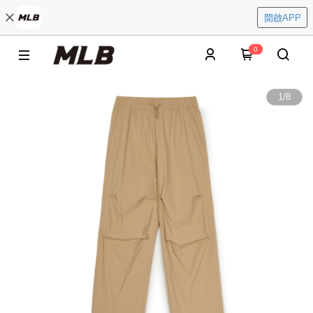
開啟APP
0
1
/
8