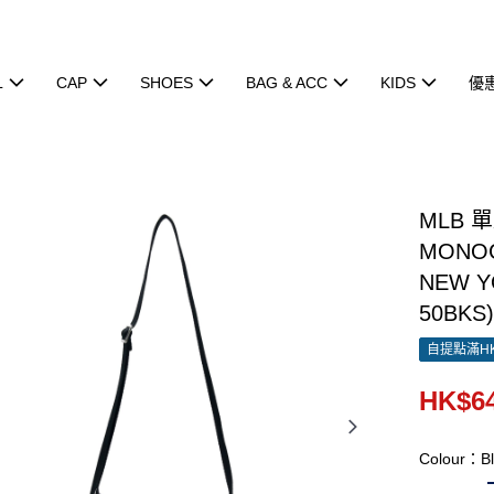
L
CAP
SHOES
BAG & ACC
KIDS
優
MLB 
MONOG
NEW Y
50BKS
自提點滿HK
HK$64
Colour：Bl