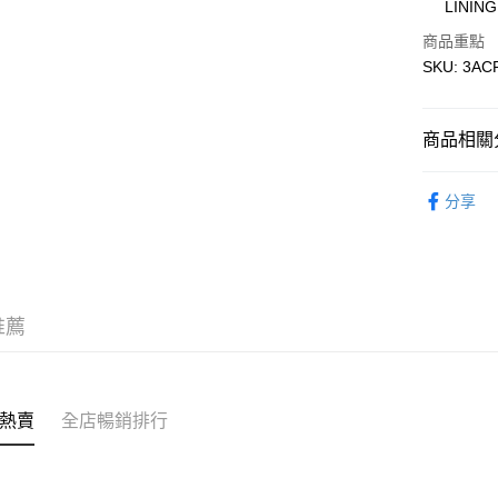
LININ
AlipayHK
商品重點
WeChat P
SKU: 3A
送貨方式
商品相關分
付款後順
包/袋 BAG
每筆HK$5
分享
｜BASIC
付款後順
每筆HK$5
送貨上門
推薦
每筆HK$5
配送至澳
熱賣
全店暢銷排行