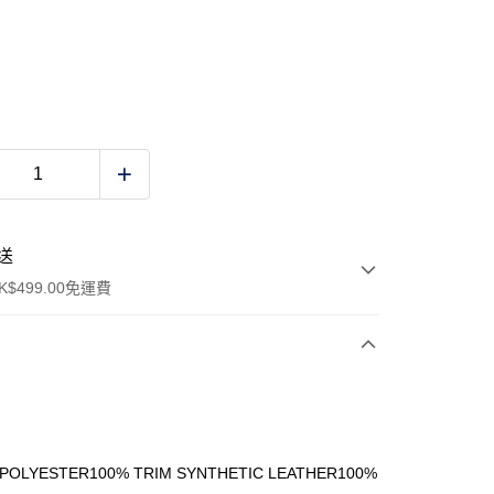
送
$499.00免運費
y
 POLYESTER100% TRIM SYNTHETIC LEATHER100%