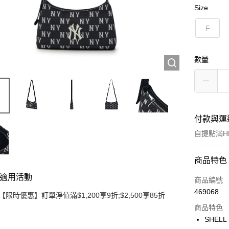
Size
F
數量
付款與運
自提點滿HK
付款方式
商品特色
適用活動
信用卡
商品編號
469068
【限時優惠】訂單淨值滿$1,200享9折;$2,500享85折
Apple Pay
商品特色
Google Pa
SHELL