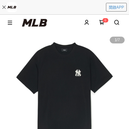
開啟APP
0
1
/
7