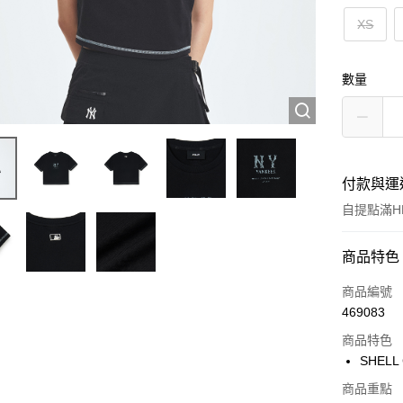
XS
數量
付款與運
自提點滿HK
付款方式
商品特色
信用卡
商品編號
469083
Apple Pay
商品特色
Google Pa
SHELL
AlipayHK
商品重點