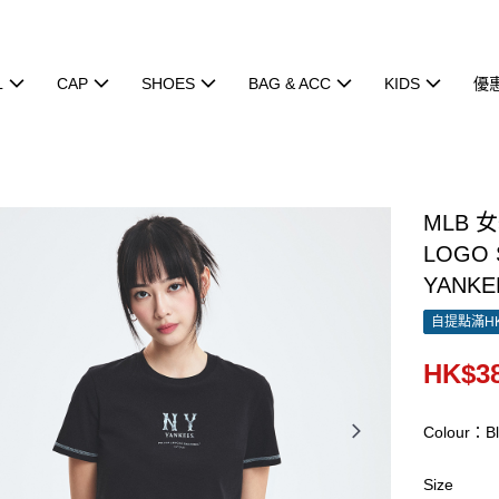
L
CAP
SHOES
BAG & ACC
KIDS
優
MLB 
LOGO 
YANKE
自提點滿HK
HK$38
Colour：Bl
Size