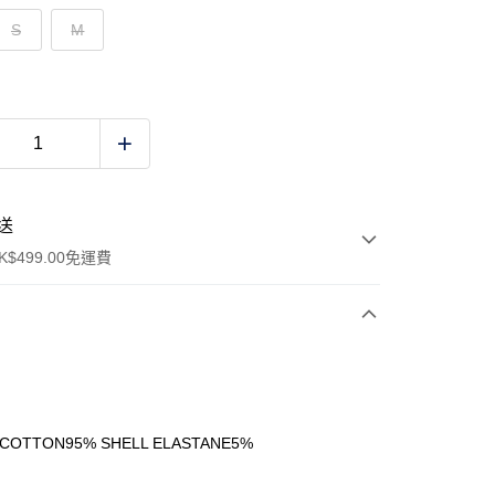
S
M
送
$499.00免運費
y
 COTTON95% SHELL ELASTANE5%