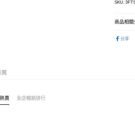
SKU: 3FT
WeChat P
商品相關分
送貨方式
服飾 APPA
付款後順
分享
｜BASIC
每筆HK$5
付款後順
每筆HK$5
推薦
送貨上門
每筆HK$5
配送至澳
熱賣
全店暢銷排行