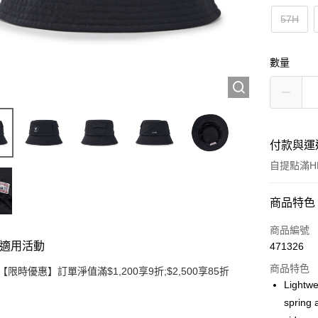
57H
數量
付款與運
自提點滿HK
付款方式
商品特色
信用卡
商品編號
適用活動
471326
Apple Pay
商品特色
【限時優惠】訂單淨值滿$1,200享9折;$2,500享85折
Google Pa
Lightwe
spring 
AlipayHK