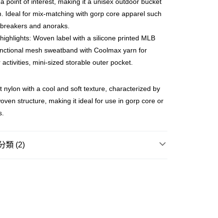
 a point of interest, making it a unisex outdoor bucket
ay
m. Ideal for mix-matching with gorp core apparel such
dbreakers and anoraks.
highlights: Woven label with a silicone printed MLB
unctional mesh sweatband with Coolmax yarn for
豐站及營業點
 activities, mini-sized storable outer pocket.
0.00，滿HK$499.00或以上免運費
t nylon with a cool and soft texture, characterized by
豐合作便利店
 woven structure, making it ideal for use in gorp core or
0.00，滿HK$499.00或以上免運費
s.
免運優惠
0.00，滿HK$499.00或以上免運費
類 (2)
門
運費表
漁夫帽 BUCKET HAT
GRAM 老花系列