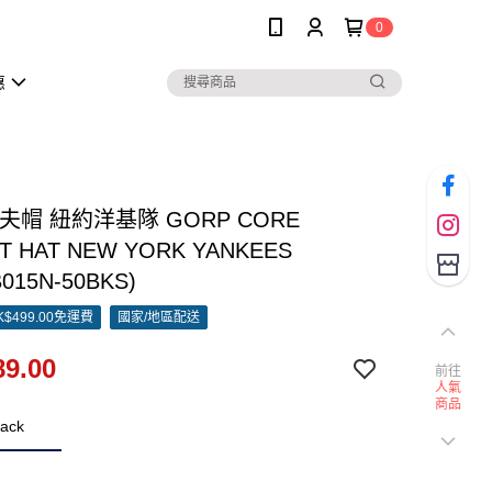
0
惠
漁夫帽 紐約洋基隊 GORP CORE
T HAT NEW YORK YANKEES
B015N-50BKS)
$499.00免運費
國家/地區配送
9.00
前往
人氣
商品
ack