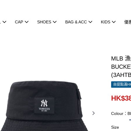
L
CAP
SHOES
BAG & ACC
KIDS
優
MLB 
BUCKE
(3AHT
自提點滿HK
HK$38
Colour：Bl
Size