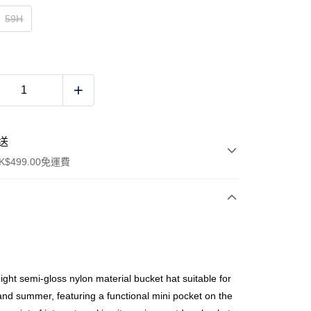
59H
送
$499.00免運費
y
ight semi-gloss nylon material bucket hat suitable for
and summer, featuring a functional mini pocket on the