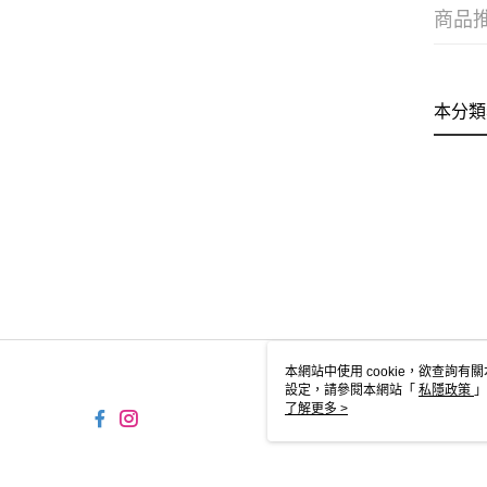
商品
本分類
本網站中使用 cookie，欲查詢有關
設定，請參閱本網站「
私隱政策
」
用 cookie。
了解更多 >