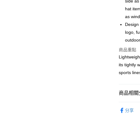
side as
WeChat P
hat ite
as win
Design 
送貨方式
logo, f
付款後順
outdoor
每筆HK$5
商品重點
Lightweigh
付款後順
its tightly
每筆HK$5
sports line
送貨上門
每筆HK$5
商品相關分
配送至澳
帽類 CAP
分享
｜MONO