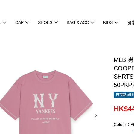
L
CAP
SHOES
BAG & ACC
KIDS
優
MLB 
COOPE
SHRTS
50PKP
自提點滿HK
HK$44
Colour：Pt