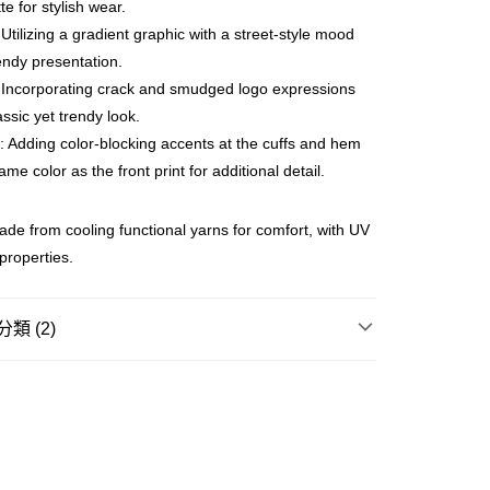
te for stylish wear.
tilizing a gradient graphic with a street-style mood
ay
rendy presentation.
Incorporating crack and smudged logo expressions
assic yet trendy look.
 Adding color-blocking accents at the cuffs and hem
豐站及營業點
ame color as the front print for additional detail.
0.00，滿HK$499.00或以上免運費
ade from cooling functional yarns for comfort, with UV
豐合作便利店
properties.
0.00，滿HK$499.00或以上免運費
免運優惠
類 (2)
0.00，滿HK$499.00或以上免運費
REL
T-SHIRT
門
運費表
GRAM 老花系列