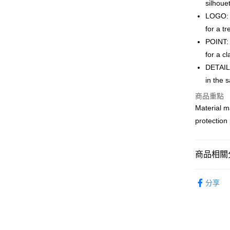
silhouet
AlipayHK
LOGO: U
WeChat P
for a t
POINT: 
for a cl
送貨方式
DETAIL:
付款後順
in the s
每筆HK$5
商品重點
Material m
付款後順
protection 
每筆HK$5
送貨上門
商品相關分
每筆HK$5
服飾 APPA
配送至澳
分享
｜MONO