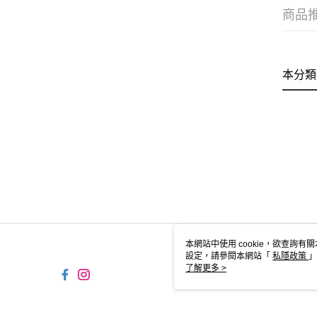
商品
本分類
本網站中使用 cookie，欲查詢有關
設定，請參閱本網站「
私隱政策
」
用 cookie。
了解更多 >