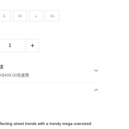
S
M
L
XL
送
$499.00免運費
y
flecting street trends with a trendy mega oversized