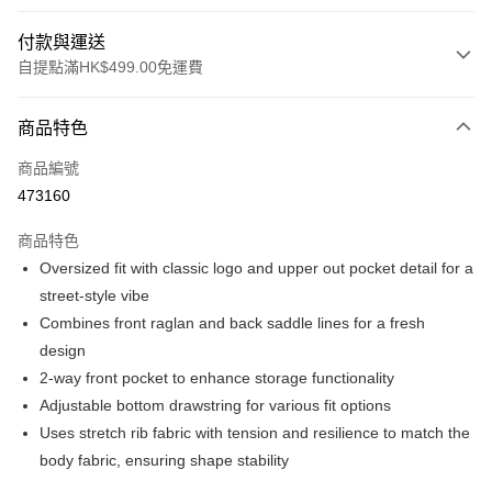
付款與運送
自提點滿HK$499.00免運費
付款方式
商品特色
信用卡
商品編號
Apple Pay
473160
Google Pay
商品特色
AlipayHK
Oversized fit with classic logo and upper out pocket detail for a
street-style vibe
WeChat Pay
Combines front raglan and back saddle lines for a fresh
design
送貨方式
2-way front pocket to enhance storage functionality
付款後順豐站及營業點
Adjustable bottom drawstring for various fit options
每筆HK$50.00，滿HK$499.00或以上免運費
Uses stretch rib fabric with tension and resilience to match the
body fabric, ensuring shape stability
付款後順豐合作便利店