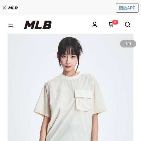
開啟APP
0
1
/
9