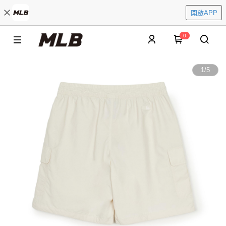
開啟APP
0
1
/
5