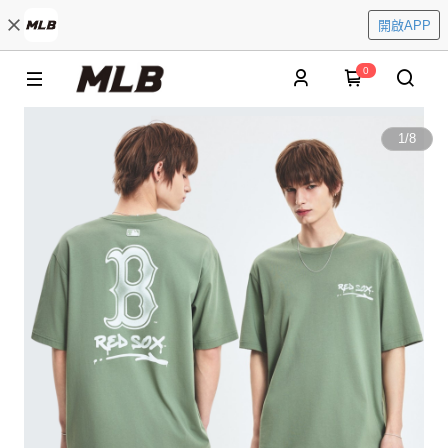
開啟APP
0
1
/
8