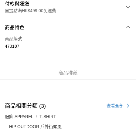
付款與運送
自提點滿HK$499.00免運費
付款方式
商品特色
信用卡
商品編號
Apple Pay
473187
Google Pay
AlipayHK
商品推薦
WeChat Pay
送貨方式
付款後順豐站及營業點
商品相關分類 (3)
查看全部
每筆HK$50.00，滿HK$499.00或以上免運費
服飾 APPAREL
T-SHIRT
付款後順豐合作便利店
｜HIP OUTDOOR 戶外街頭風
每筆HK$50.00，滿HK$499.00或以上免運費