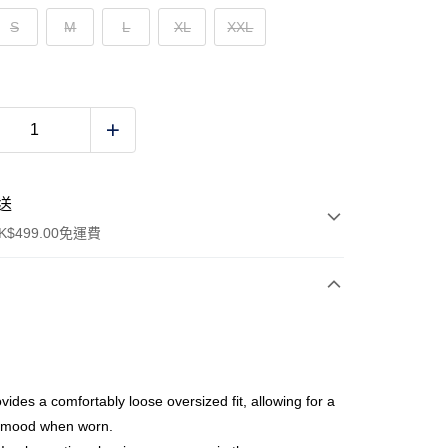
S
M
L
XL
XXL
送
$499.00免運費
y
ovides a comfortably loose oversized fit, allowing for a
l mood when worn.