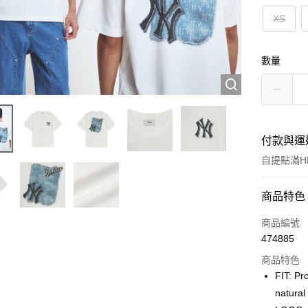
XS
數量
付款與運
自提點滿HK
付款方式
商品特色
信用卡
商品編號
474885
Apple Pay
商品特色
Google Pa
FIT: Pr
natura
AlipayHK