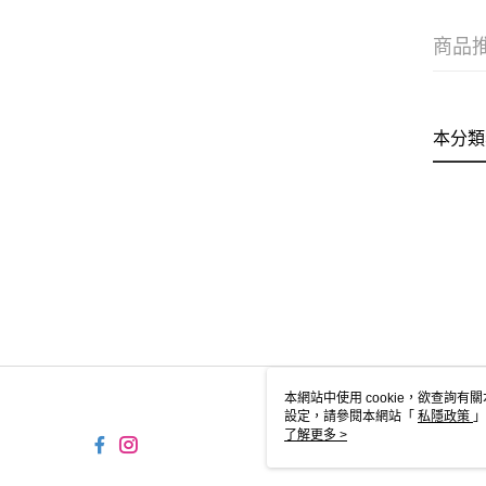
商品
本分類
本網站中使用 cookie，欲查詢有關
設定，請參閱本網站「
私隱政策
」
用 cookie。
了解更多 >