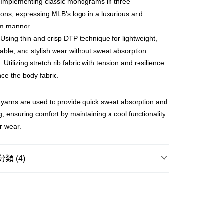
Implementing classic monograms in three
ay
ons, expressing MLB's logo in a luxurious and
m manner.
Using thin and crisp DTP technique for lightweight,
able, and stylish wear without sweat absorption.
豐站及營業點
 Utilizing stretch rib fabric with tension and resilience
0.00，滿HK$499.00或以上免運費
nce the body fabric.
豐合作便利店
 yarns are used to provide quick sweat absorption and
0.00，滿HK$499.00或以上免運費
g, ensuring comfort by maintaining a cool functionality
免運優惠
r wear.
0.00，滿HK$499.00或以上免運費
門
運費表
類 (4)
REL
T-SHIRT
UTDOOR 戶外街頭風
 基本款系列