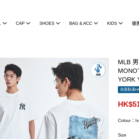
L
CAP
SHOES
BAG & ACC
KIDS
優
MLB 
MONOT
YORK 
自提點滿HK
HK$51
Colour：Iv
Size