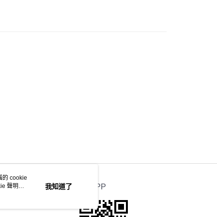
列☀️
涼感機能系列
 cookie
e 聲明使
我知道了
官方APP