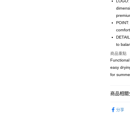
LOGO: 
WeChat P
dimensi
premiu
POINT: 
送貨方式
comfort
付款後順
DETAIL:
每筆HK$5
to bala
商品重點
付款後順
Functional
每筆HK$5
easy dryin
送貨上門
for summe
每筆HK$5
配送至澳
商品相關分
服飾 APPA
分享
｜HIP O
｜BASIC