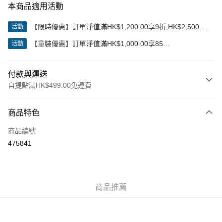
本商品適用活動
【限時優惠】訂單淨值滿HK$1,200.00享9折;HK$2,500.00
活動
享85折
【童裝優惠】訂單淨值滿HK$1,000.00享85
活動
折;HK$2,000.00享8折
付款與運送
自提點滿HK$499.00免運費
付款方式
商品特色
信用卡
商品編號
Apple Pay
475841
Google Pay
AlipayHK
商品推薦
WeChat Pay
送貨方式