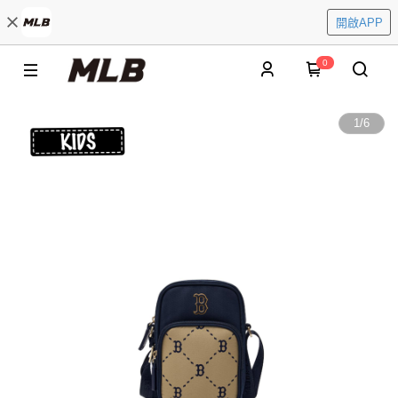
開啟APP
0
1
/
6