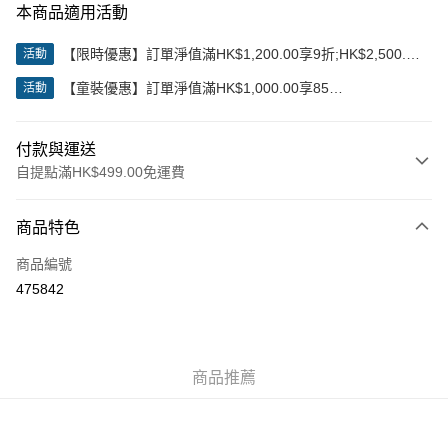
本商品適用活動
【限時優惠】訂單淨值滿HK$1,200.00享9折;HK$2,500.00
活動
享85折
【童裝優惠】訂單淨值滿HK$1,000.00享85
活動
折;HK$2,000.00享8折
付款與運送
自提點滿HK$499.00免運費
付款方式
商品特色
信用卡
商品編號
Apple Pay
475842
Google Pay
AlipayHK
商品推薦
WeChat Pay
送貨方式