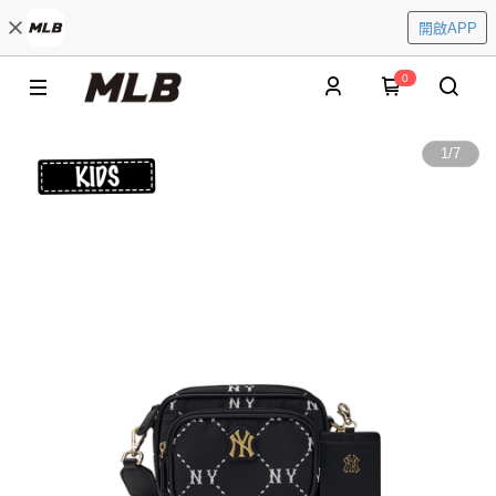
開啟APP
0
1
/
7