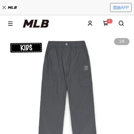
開啟APP
0
1
/
8