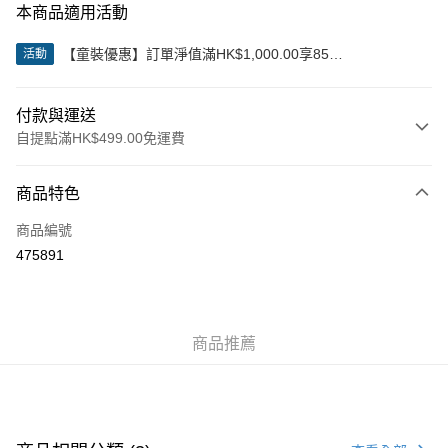
本商品適用活動
【童裝優惠】訂單淨值滿HK$1,000.00享85
活動
折;HK$2,000.00享8折
付款與運送
自提點滿HK$499.00免運費
付款方式
商品特色
信用卡
商品編號
Apple Pay
475891
Google Pay
AlipayHK
商品推薦
WeChat Pay
送貨方式
付款後順豐站及營業點