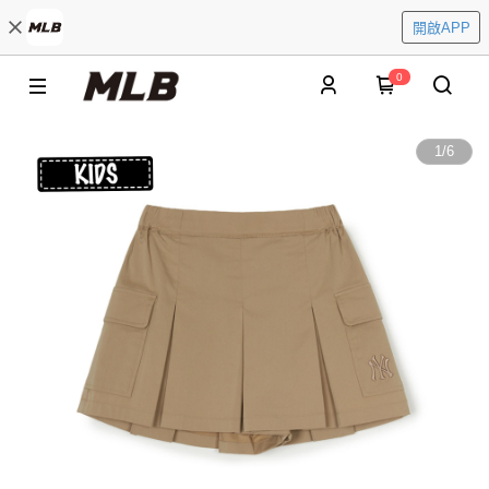
開啟APP
0
1
/
6