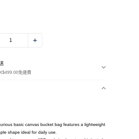
送
$499.00免運費
y
xurious basic canvas bucket bag features a lightweight
ple shape ideal for daily use.