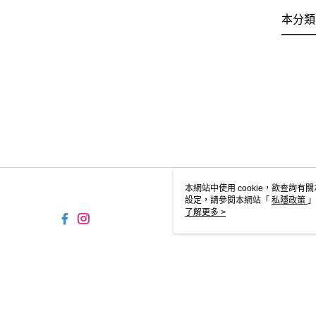
本分類
本網站中使用 cookie，欲查詢有關
設定，請參閱本網站「
私隱政策
」
用 cookie。
了解更多 >