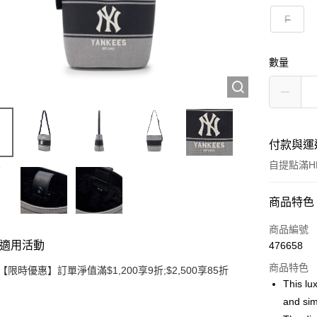
F
數量
付款與運
自提點滿HK
付款方式
商品特色
信用卡
商品編號
適用活動
476658
Apple Pay
商品特色
【限時優惠】訂單淨值滿$1,200享9折;$2,500享85折
Google Pa
This lu
and sim
AlipayHK