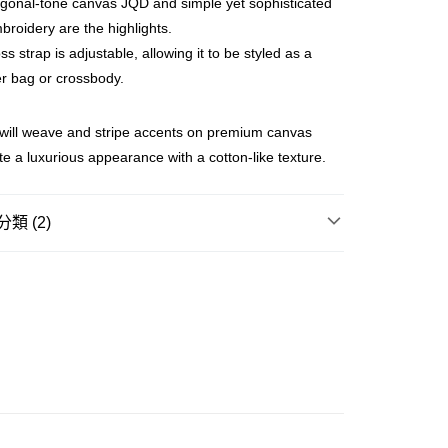
gonal-tone canvas JQD and simple yet sophisticated
ay
broidery are the highlights.
ss strap is adjustable, allowing it to be styled as a
r bag or crossbody.
豐站及營業點
will weave and stripe accents on premium canvas
0.00，滿HK$499.00或以上免運費
ate a luxurious appearance with a cotton-like texture.
豐合作便利店
0.00，滿HK$499.00或以上免運費
類 (2)
免運優惠
水桶包 BUCKET BAG
0.00，滿HK$499.00或以上免運費
GRAM 老花系列
門
運費表