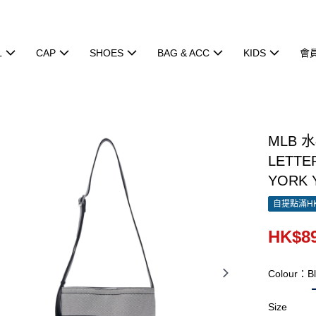
L
CAP
SHOES
BAG & ACC
KIDS
會
MLB 
LETTE
YORK 
自提點滿HK
HK$89
Colour：Bl
Size