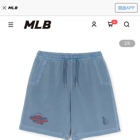
開啟APP
0
1
/
6