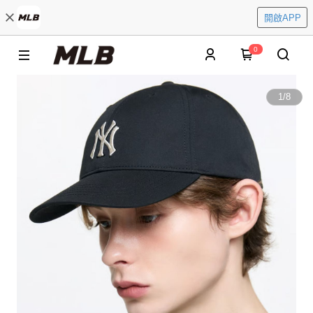
開啟APP
0
1
/
8