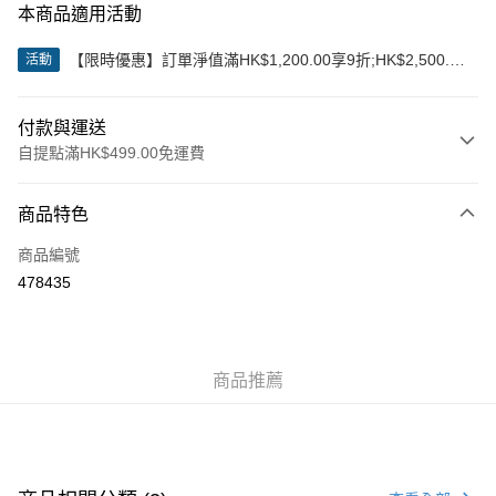
本商品適用活動
【限時優惠】訂單淨值滿HK$1,200.00享9折;HK$2,500.00
活動
享85折
付款與運送
自提點滿HK$499.00免運費
付款方式
商品特色
信用卡
商品編號
Apple Pay
478435
Google Pay
AlipayHK
商品推薦
WeChat Pay
送貨方式
付款後順豐站及營業點