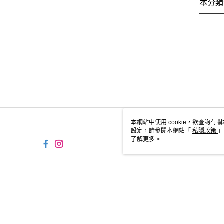
本分類
本網站中使用 cookie，欲查詢有關
設定，請參閱本網站「
私隱政策
」
用 cookie。
了解更多 >