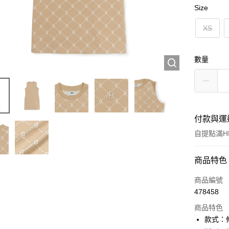
Size
XS
數量
付款與運
自提點滿HK
付款方式
商品特色
信用卡
商品編號
478458
Apple Pay
商品特色
Google Pa
款式：