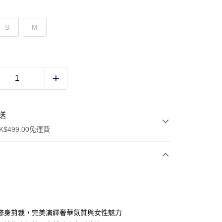
S
M
送
$499.00免運費
y
修身剪裁，完美演繹奢華氣質與女性魅力