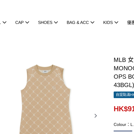
L
CAP
SHOES
BAG & ACC
KIDS
優
MLB 
MONOG
OPS B
43BGL
自提點滿HK
HK$91
Colour：L.