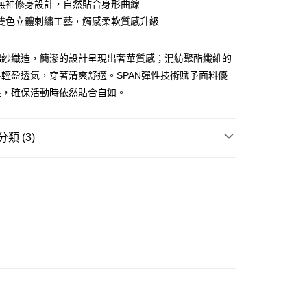
無袖修身設計，自然貼合身形曲線
雙色立體刺繡工藝，觸感柔軟質感升級
ay
棉紗織造，簡潔的設計呈現出奢華質感；混紡聚酯纖維的
輕盈透氣，穿著清爽舒適。SPAN彈性技術賦予面料優
性，確保活動時依然貼合自如。
豐站及營業點
0.00，滿HK$499.00或以上免運費
類 (3)
豐合作便利店
REL
長版上衣/連身裙 ONE PIECE
0.00，滿HK$499.00或以上免運費
GRAM 老花系列
免運優惠
 牛仔系列
0.00，滿HK$499.00或以上免運費
門
運費表