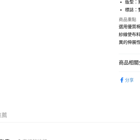
版型：
AlipayHK
標誌：
WeChat P
商品重點
選用優質
紗線使布料
送貨方式
異的伸展
付款後順
每筆HK$5
商品相關分
付款後順
服飾 APPA
每筆HK$5
分享
｜MONO
送貨上門
｜DENIM
每筆HK$5
配送至澳
推薦