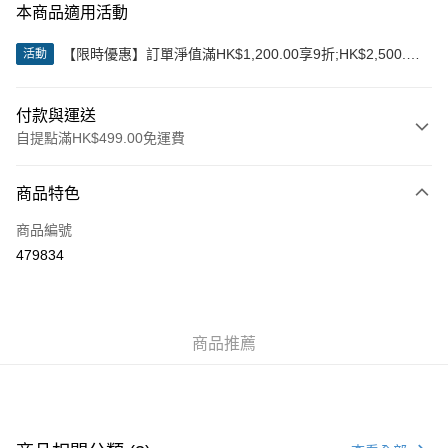
本商品適用活動
【限時優惠】訂單淨值滿HK$1,200.00享9折;HK$2,500.00
活動
享85折
付款與運送
自提點滿HK$499.00免運費
付款方式
商品特色
信用卡
商品編號
Apple Pay
479834
Google Pay
AlipayHK
商品推薦
WeChat Pay
送貨方式
付款後順豐站及營業點