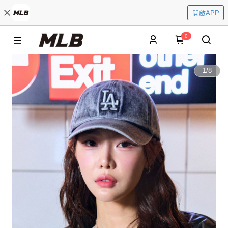
開啟APP
0
1
/
8