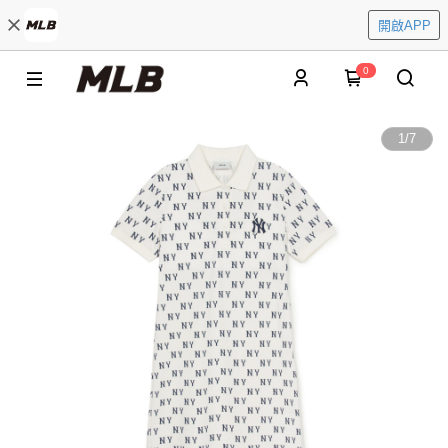
開啟APP
0
1
/
7