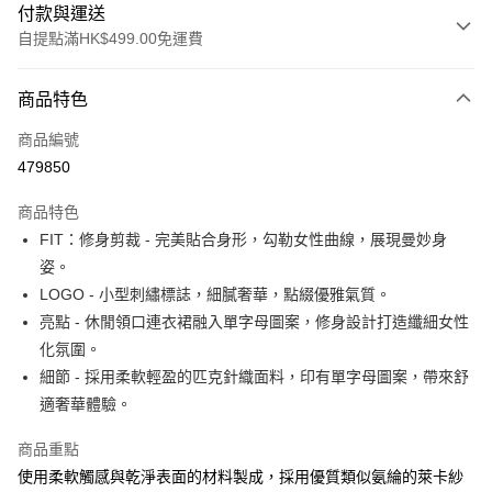
付款與運送
自提點滿HK$499.00免運費
付款方式
商品特色
信用卡
商品編號
Apple Pay
479850
Google Pay
商品特色
AlipayHK
FIT：修身剪裁 - 完美貼合身形，勾勒女性曲線，展現曼妙身
姿。
WeChat Pay
LOGO - 小型刺繡標誌，細膩奢華，點綴優雅氣質。
亮點 - 休閒領口連衣裙融入單字母圖案，修身設計打造纖細女性
送貨方式
化氛圍。
付款後順豐站及營業點
細節 - 採用柔軟輕盈的匹克針織面料，印有單字母圖案，帶來舒
每筆HK$50.00，滿HK$499.00或以上免運費
適奢華體驗。
付款後順豐合作便利店
商品重點
每筆HK$50.00，滿HK$499.00或以上免運費
使用柔軟觸感與乾淨表面的材料製成，採用優質類似氨綸的萊卡紗