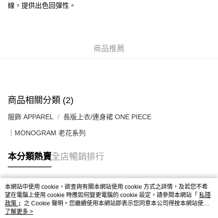
線，提供出色回彈性。
送貨上門免運優惠
每筆HK$50.00，滿HK$499.00或以上免運費
配送至澳門
運費表
商品推薦
商品相關分類 (2)
服飾 APPAREL
長版上衣/連身裙 ONE PIECE
｜MONOGRAM 老花系列
本分類熱賣
全店暢銷排行
本網站中使用 cookie，欲查詢有關本網站使用 cookie 方式之詳情，及若您不希
熱門標籤
望在電腦上使用 cookie 時應如何變更電腦的 cookie 設定，請參閱本網站「
私隱
政策
」之 Cookie 聲明。您繼續使用本網站即表示您同意本公司得按本網站使用
條款之 Cookie 聲明使用 cookie。
了解更多 >
熱銷排行
最新商品
人氣推薦