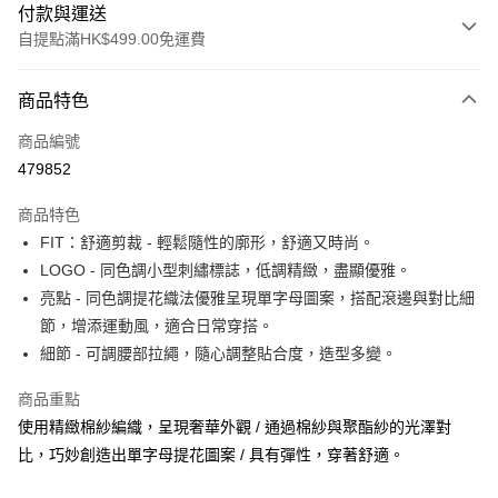
付款與運送
自提點滿HK$499.00免運費
付款方式
商品特色
信用卡
商品編號
Apple Pay
479852
Google Pay
商品特色
AlipayHK
FIT：舒適剪裁 - 輕鬆隨性的廓形，舒適又時尚。
LOGO - 同色調小型刺繡標誌，低調精緻，盡顯優雅。
WeChat Pay
亮點 - 同色調提花織法優雅呈現單字母圖案，搭配滾邊與對比細
節，增添運動風，適合日常穿搭。
送貨方式
細節 - 可調腰部拉繩，隨心調整貼合度，造型多變。
付款後順豐站及營業點
每筆HK$50.00，滿HK$499.00或以上免運費
商品重點
使用精緻棉紗編織，呈現奢華外觀 / 通過棉紗與聚酯紗的光澤對
付款後順豐合作便利店
比，巧妙創造出單字母提花圖案 / 具有彈性，穿著舒適。
每筆HK$50.00，滿HK$499.00或以上免運費