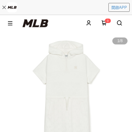
開啟APP
0
1
/
8