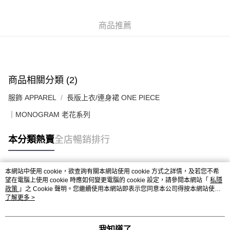
送貨上門免運優惠
每筆HK$50.00，滿HK$499.00或以上免運費
商品推薦
配送至澳門
運費表
商品相關分類 (2)
服飾 APPAREL
長版上衣/連身裙 ONE PIECE
｜MONOGRAM 老花系列
本分類熱賣
全店暢銷排行
本網站中使用 cookie，欲查詢有關本網站使用 cookie 方式之詳情，及若您不希
熱門標籤
望在電腦上使用 cookie 時應如何變更電腦的 cookie 設定，請參閱本網站「
私隱
政策
」之 Cookie 聲明。您繼續使用本網站即表示您同意本公司得按本網站使用
條款之 Cookie 聲明使用 cookie。
了解更多 >
熱銷排行
最新商品
人氣推薦
我知道了